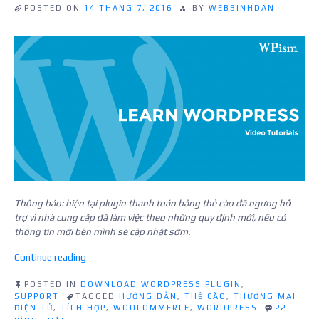
POSTED ON
14 THÁNG 7, 2016
BY
WEBBINHDAN
Thông báo: hiện tại plugin thanh toán bằng thẻ cào đã ngưng hỗ
trợ vì nhà cung cấp đã làm việc theo những quy định mới, nếu có
thông tin mới bên mình sẽ cập nhật sớm.
“Hướng
Continue reading
dẫn
tích
POSTED IN
DOWNLOAD WORDPRESS PLUGIN
,
SUPPORT
TAGGED
HƯỚNG DẪN
,
THẺ CÀO
,
THƯƠNG MẠI
hợp
ĐIỆN TỬ
,
TÍCH HỢP
,
WOOCOMMERCE
,
WORDPRESS
22
thanh