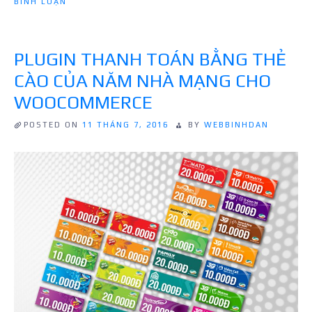
Ở
BÌNH LUẬN
toán
HƯỚNG
bằng
DẪN
TÍCH
thẻ
HỢP
cào
PLUGIN THANH TOÁN BẰNG THẺ
THANH
cho
TOÁN
CÀO CỦA NĂM NHÀ MẠNG CHO
WordPress”
BẰNG
THẺ
WOOCOMMERCE
CÀO
CHO
WORDPRESS
POSTED ON
11 THÁNG 7, 2016
BY
WEBBINHDAN