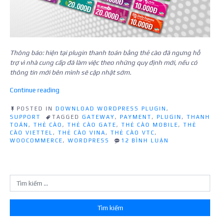
Thông báo: hiện tại plugin thanh toán bằng thẻ cào đã ngưng hỗ
trợ vì nhà cung cấp đã làm việc theo những quy định mới, nếu có
thông tin mới bên mình sẽ cập nhật sớm.
“Plugin
Continue reading
thanh
toán
POSTED IN
DOWNLOAD WORDPRESS PLUGIN
,
SUPPORT
TAGGED
GATEWAY
,
PAYMENT
,
PLUGIN
,
THANH
bằng
TOÁN
,
THẺ CÀO
,
THẺ CÀO GATE
,
THẺ CÀO MOBILE
,
THẺ
thẻ
CÀO VIETTEL
,
THẺ CÀO VINA
,
THẺ CÀO VTC
,
cào
Ở
WOOCOMMERCE
,
WORDPRESS
12 BÌNH LUẬN
của
PLUGIN
THANH
năm
TOÁN
nhà
BẰNG
mạng
THẺ
cho
CÀO
CỦA
WooCommerce”
NĂM
NHÀ
MẠNG