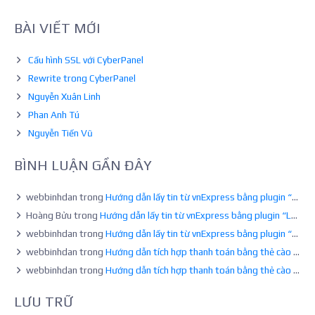
CHO
WOOCOMMERC
BÀI VIẾT MỚI
Cấu hình SSL với CyberPanel
Rewrite trong CyberPanel
Nguyễn Xuân Linh
Phan Anh Tú
Nguyễn Tiến Vũ
BÌNH LUẬN GẦN ĐÂY
webbinhdan
trong
Hướng dẫn lấy tin từ vnExpress bằng plugin “Lay Tin vnExpress cho WordPress”
Hoàng Bửu
trong
Hướng dẫn lấy tin từ vnExpress bằng plugin “Lay Tin vnExpress cho WordPress”
webbinhdan
trong
Hướng dẫn lấy tin từ vnExpress bằng plugin “Lay Tin vnExpress cho WordPress”
webbinhdan
trong
Hướng dẫn tích hợp thanh toán bằng thẻ cào cho WordPress
webbinhdan
trong
Hướng dẫn tích hợp thanh toán bằng thẻ cào cho WordPress
LƯU TRỮ