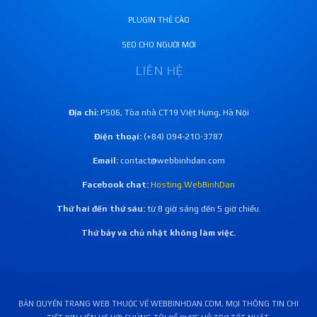
PLUGIN THẺ CÀO
SEO CHO NGƯỜI MỚI
LIÊN HỆ
Địa chỉ:
P506, Tòa nhà CT19 Việt Hưng, Hà Nội
Điện thoại:
(+84) O94-21O-3787
Email:
contact@webbinhdan.com
Facebook chat:
Hosting.WebBinhDan
Thứ hai đến thứ sáu:
từ 8 giờ sáng đến 5 giờ chiều.
Thứ bảy và chủ nhật không làm việc.
BẢN QUYỀN TRANG WEB THUỘC VỀ WEBBINHDAN.COM, MỌI THÔNG TIN CHI