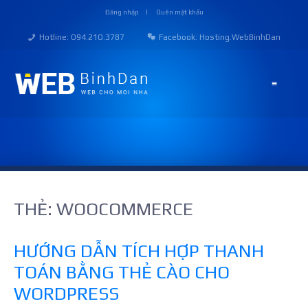
Skip
Đăng nhập
Quên mật khẩu
to
content
Hotline: O94.21O.3787
Facebook:
Hosting.WebBinhDan
≡
THẺ:
WOOCOMMERCE
HƯỚNG DẪN TÍCH HỢP THANH
TOÁN BẰNG THẺ CÀO CHO
WORDPRESS