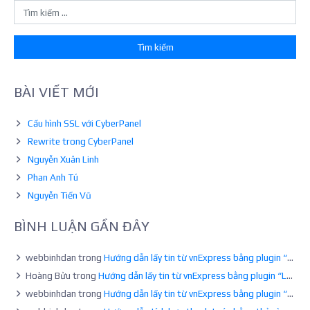
bài
viết
BÀI VIẾT MỚI
Cấu hình SSL với CyberPanel
Rewrite trong CyberPanel
Nguyễn Xuân Linh
Phan Anh Tú
Nguyễn Tiến Vũ
BÌNH LUẬN GẦN ĐÂY
webbinhdan
trong
Hướng dẫn lấy tin từ vnExpress bằng plugin “Lay Tin vnExpress cho WordPress”
Hoàng Bửu
trong
Hướng dẫn lấy tin từ vnExpress bằng plugin “Lay Tin vnExpress cho WordPress”
webbinhdan
trong
Hướng dẫn lấy tin từ vnExpress bằng plugin “Lay Tin vnExpress cho WordPress”