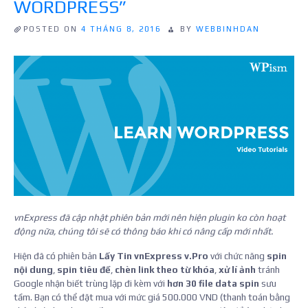
WORDPRESS”
POSTED ON
4 THÁNG 8, 2016
BY
WEBBINHDAN
vnExpress đã cập nhật phiên bản mới nên hiện plugin ko còn hoạt
động nữa, chúng tôi sẽ có thông báo khi có nâng cấp mới nhất.
Hiện đã có phiên bản
Lấy Tin vnExpress v.Pro
với chức năng
spin
nội dung
,
spin tiêu đề
,
chèn link theo từ khóa
,
xử lí ảnh
tránh
Google nhận biết trùng lặp đi kèm với
hơn 30 file data spin
sưu
tầm. Bạn có thể đặt mua với mức giá 500.000 VND (thanh toán bằng