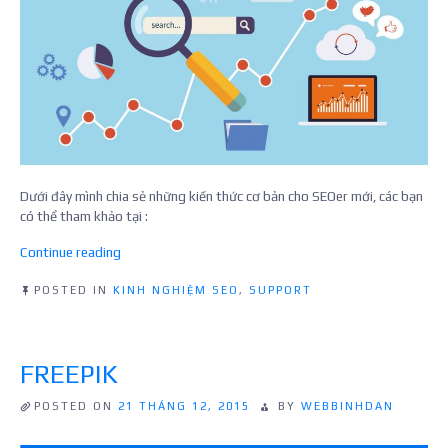
Dưới đây mình chia sẻ những kiến thức cơ bản cho SEOer mới, các bạn
có thể tham khảo tại :
“Kinh
Continue reading
nghiệm
SEO
POSTED IN
KINH NGHIỆM SEO
,
SUPPORT
cho
người
mới
FREEPIK
làm
quen”
POSTED ON
21 THÁNG 12, 2015
BY
WEBBINHDAN