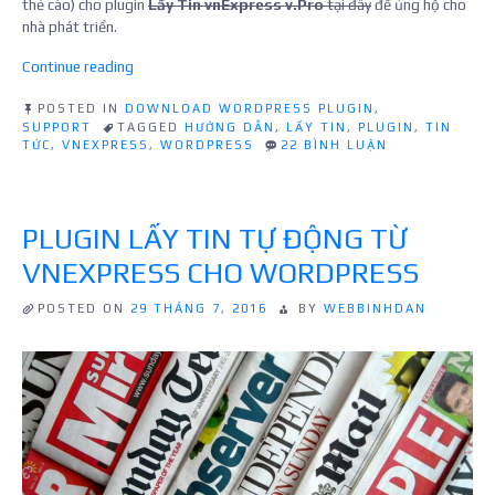
thẻ cào) cho plugin
Lấy Tin vnExpress v.Pro
tại đây
để ủng hộ cho
nhà phát triển.
“Hướng
Continue reading
dẫn
lấy
POSTED IN
DOWNLOAD WORDPRESS PLUGIN
,
SUPPORT
TAGGED
HƯỚNG DẪN
,
LẤY TIN
,
PLUGIN
,
TIN
tin
Ở
TỨC
,
VNEXPRESS
,
WORDPRESS
22 BÌNH LUẬN
từ
HƯỚNG
vnExpress
DẪN
bằng
LẤY
TIN
plugin
PLUGIN LẤY TIN TỰ ĐỘNG TỪ
TỪ
“Lay
VNEXPRESS
Tin
VNEXPRESS CHO WORDPRESS
BẰNG
vnExpress
PLUGIN
“LAY
cho
POSTED ON
29 THÁNG 7, 2016
BY
WEBBINHDAN
TIN
WordPress””
VNEXPRESS
CHO
WORDPRESS”