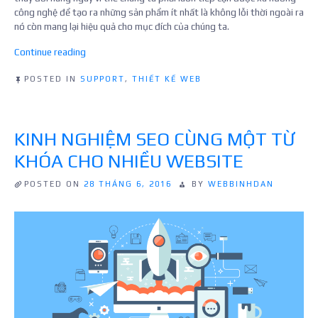
công nghệ để tạo ra những sản phẩm ít nhất là không lỗi thời ngoài ra
nó còn mang lại hiệu quả cho mục đích của chúng ta.
“Những
Continue reading
xu
hướng
POSTED IN
SUPPORT
,
THIẾT KẾ WEB
thiết
kế
website
KINH NGHIỆM SEO CÙNG MỘT TỪ
cho
năm
KHÓA CHO NHIỀU WEBSITE
2016”
POSTED ON
28 THÁNG 6, 2016
BY
WEBBINHDAN