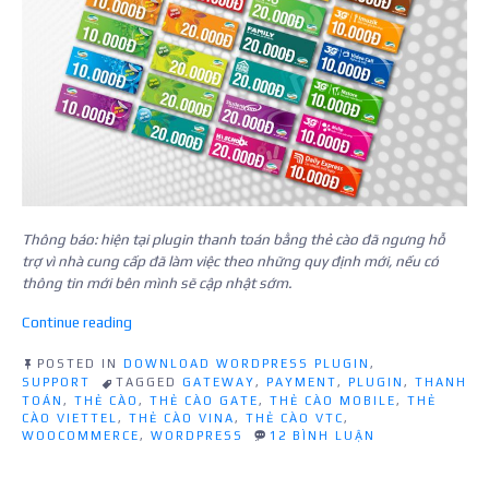
Thông báo: hiện tại plugin thanh toán bằng thẻ cào đã ngưng hỗ
trợ vì nhà cung cấp đã làm việc theo những quy định mới, nếu có
thông tin mới bên mình sẽ cập nhật sớm.
“Plugin
Continue reading
thanh
toán
POSTED IN
DOWNLOAD WORDPRESS PLUGIN
,
SUPPORT
TAGGED
GATEWAY
,
PAYMENT
,
PLUGIN
,
THANH
bằng
TOÁN
,
THẺ CÀO
,
THẺ CÀO GATE
,
THẺ CÀO MOBILE
,
THẺ
thẻ
CÀO VIETTEL
,
THẺ CÀO VINA
,
THẺ CÀO VTC
,
cào
Ở
WOOCOMMERCE
,
WORDPRESS
12 BÌNH LUẬN
của
PLUGIN
THANH
năm
TOÁN