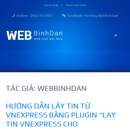
Skip
Đăng nhập
Quên mật khẩu
to
content
Hotline: O94.21O.3787
Facebook:
Hosting.WebBinhDan
≡
TÁC GIẢ:
WEBBINHDAN
HƯỚNG DẪN LẤY TIN TỪ
VNEXPRESS BẰNG PLUGIN “LAY
TIN VNEXPRESS CHO