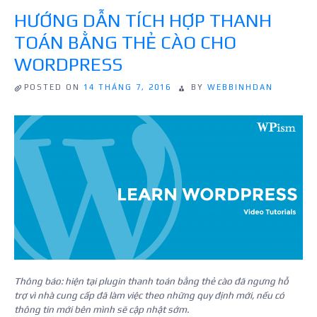
TỰ
cho
HƯỚNG DẪN TÍCH HỢP THANH
ĐỘNG
WordPress”
TỪ
TOÁN BẰNG THẺ CÀO CHO
VNEXPRESS
CHO
WORDPRESS
WORDPRESS
POSTED ON
14 THÁNG 7, 2016
BY
WEBBINHDAN
Thông báo: hiện tại plugin thanh toán bằng thẻ cào đã ngưng hỗ
trợ vì nhà cung cấp đã làm việc theo những quy định mới, nếu có
thông tin mới bên mình sẽ cập nhật sớm.