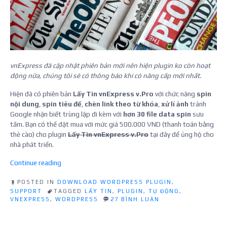
vnExpress đã cập nhật phiên bản mới nên hiện plugin ko còn hoạt
động nữa, chúng tôi sẽ có thông báo khi có nâng cấp mới nhất.
Hiện đã có phiên bản
Lấy Tin vnExpress v.Pro
với chức năng
spin
nội dung
,
spin tiêu đề
,
chèn link theo từ khóa
,
xử lí ảnh
tránh
Google nhận biết trùng lặp đi kèm với
hơn 30 file data spin
sưu
tầm. Bạn có thể đặt mua với mức giá 500.000 VND (thanh toán bằng
thẻ cào) cho plugin
Lấy Tin vnExpress v.Pro
tại đây để ủng hộ cho
nhà phát triển.
“Plugin
Continue reading
lấy
tin
POSTED IN
DOWNLOAD WORDPRESS PLUGIN
,
SUPPORT
TAGGED
LẤY TIN
,
PLUGIN
,
TỰ ĐỘNG
,
tự
Ở
VNEXPRESS
,
WORDPRESS
27 BÌNH LUẬN
động
PLUGIN
từ
LẤY
vnExpress
TIN