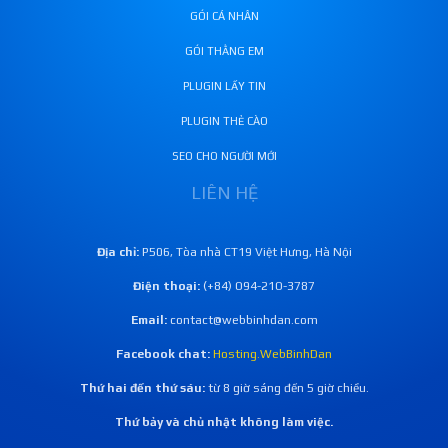
GÓI CÁ NHÂN
GÓI THẰNG EM
PLUGIN LẤY TIN
PLUGIN THẺ CÀO
SEO CHO NGƯỜI MỚI
LIÊN HỆ
Địa chỉ:
P506, Tòa nhà CT19 Việt Hưng, Hà Nội
Điện thoại:
(+84) O94-21O-3787
Email:
contact@webbinhdan.com
Facebook chat:
Hosting.WebBinhDan
Thứ hai đến thứ sáu:
từ 8 giờ sáng đến 5 giờ chiều.
Thứ bảy và chủ nhật không làm việc.