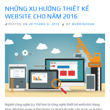
nhà
BẰNG
mạng
NHỮNG XU HƯỚNG THIẾT KẾ
THẺ
cho
CÀO
WEBSITE CHO NĂM 2016
CỦA
WooCommerce”
NĂM
NHÀ
POSTED ON
28 THÁNG 6, 2016
BY
WEBBINHDAN
MẠNG
CHO
WOOCOMMERC
Ngành công nghệ (cụ thể hơn là công nghệ thiết kế website) đang
thay đổi hàng ngày vì thế chúng ta phải luôn tiếp cận được xu hướng