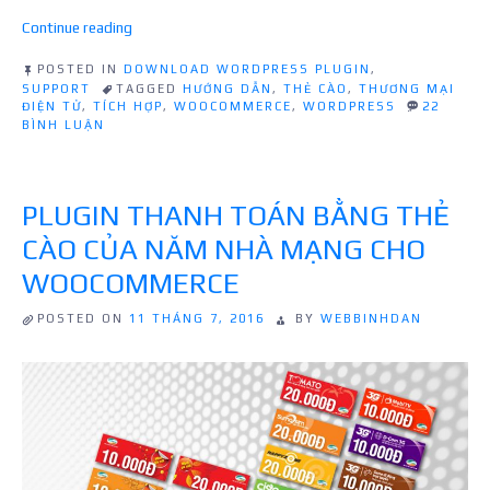
“Hướng
Continue reading
dẫn
tích
POSTED IN
DOWNLOAD WORDPRESS PLUGIN
,
SUPPORT
TAGGED
HƯỚNG DẪN
,
THẺ CÀO
,
THƯƠNG MẠI
hợp
ĐIỆN TỬ
,
TÍCH HỢP
,
WOOCOMMERCE
,
WORDPRESS
22
thanh
Ở
BÌNH LUẬN
toán
HƯỚNG
bằng
DẪN
TÍCH
thẻ
HỢP
cào
PLUGIN THANH TOÁN BẰNG THẺ
THANH
cho
TOÁN
CÀO CỦA NĂM NHÀ MẠNG CHO
WordPress”
BẰNG
THẺ
WOOCOMMERCE
CÀO
CHO
WORDPRESS
POSTED ON
11 THÁNG 7, 2016
BY
WEBBINHDAN