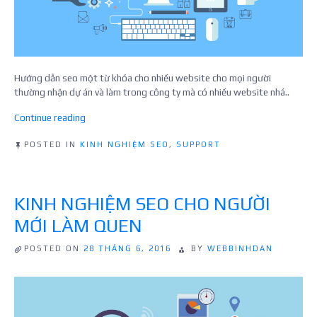
Hướng dẫn seo một từ khóa cho nhiều website cho mọi người
thường nhận dự án và làm trong công ty mà có nhiều website nhá..
“Kinh
Continue reading
nghiệm
SEO
POSTED IN
KINH NGHIỆM SEO
,
SUPPORT
cùng
một
từ
KINH NGHIỆM SEO CHO NGƯỜI
khóa
cho
MỚI LÀM QUEN
nhiều
website”
POSTED ON
28 THÁNG 6, 2016
BY
WEBBINHDAN